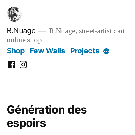
Skip
to
content
R.Nuage
R.Nuage, street-artist : art
online shop
Shop
Few Walls
Projects
More
FB
Insta
Génération des
espoirs