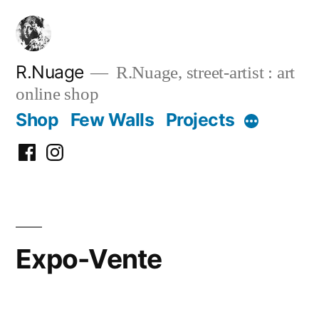
Skip
to
content
R.Nuage
R.Nuage, street-artist : art
online shop
Shop
Few Walls
Projects
More
FB
Insta
Expo-Vente